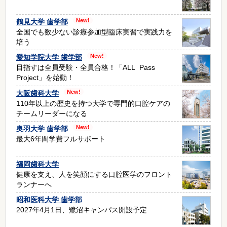
鶴見大学 歯学部
全国でも数少ない診療参加型臨床実習で実践力を
培う
愛知学院大学 歯学部
目指すは全員受験・全員合格！「ALL Pass
Project」を始動！
大阪歯科大学
110年以上の歴史を持つ大学で専門的口腔ケアの
チームリーダーになる
奥羽大学 歯学部
最大6年間学費フルサポート
福岡歯科大学
健康を支え、人を笑顔にする口腔医学のフロント
ランナーへ
昭和医科大学 歯学部
2027年4月1日、鷺沼キャンパス開設予定